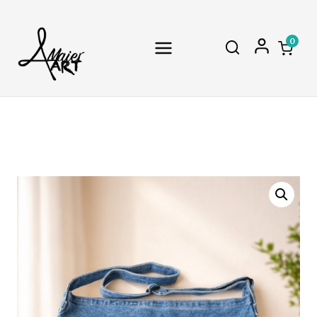
Skip
to
content
0
Home
/
Shop
/
Shopperbag
/
Großer Damen
Shopper in Denim – Bemalt: Colibri Love